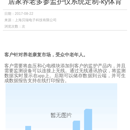
居家养老多参监护仪系统定制-ky体育
日期：2017-08-22
来源：上海贝瑞电子科技有限公司
浏览次数：次
客户针对养老康复市场
，
受众中老年人
。
客户需要将血压和心电模块添加到客户的监护产品内
，
并且
需要监测设备可以连接上无线
。
通过无线通讯协议
，
将监测
数据实时显示在
app
上
。
后期可以储存数据到云端
，
并可生
成数据报告支持在线打印报告
。