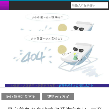
台式六参蓝牙监护仪
bm1000脉搏血氧仪
bm2000d脉搏血氧仪
多功能健康监测仪
重复性血氧传感器（探头）
导联心电图电缆线
血氧ibp电缆
一次性体温探头
兽用多参蓝牙监护仪
六参数蓝牙掌式监护仪
bm1000b脉搏血氧仪
usb心率计
一次性性血氧传感器（探头）
导联心电配件
一次性血压袖带
重复性体温探头
兽用掌式蓝牙血氧仪
1000g脉搏血氧仪
戒指式穿戴心率计
血氧导联连接线
导联心电线
重复性血压袖带
动物多参数蓝牙监护仪
bm1000d脉搏血氧仪
1000f脉搏血氧仪
1000e脉搏血氧仪
bm1000c脉搏血氧仪
ky体育
>
方案分享
>
智慧医疗方案
>
居家养老多参监测系统定制
bm1000a脉搏血氧仪
医疗仪器定制方案
智慧医疗方案