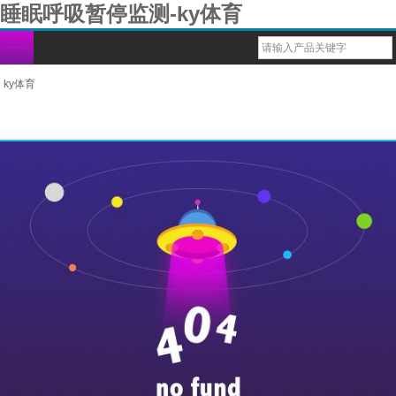
睡眠呼吸暂停监测-ky体育
ky体育
睡眠监测系列
bm1000脉搏血氧仪
多功能健康监测仪
重复性血氧传感器（探头）
导联心电图电缆线
血氧ibp电缆
一次性体温探头
bm2000d睡眠监测管家（家庭版）
兽用多参蓝牙监护仪
台式六参蓝牙监护仪
bm1000b脉搏血氧仪
usb心率计
一次性性血氧传感器（探头）
导联心电配件
一次性血压袖带
重复性体温探头
bm2000a睡眠监测管家（医院版）
兽用掌式蓝牙血氧仪
六参数蓝牙掌式监护仪
1000g脉搏血氧仪
戒指式穿戴心率计
血氧导联连接线
导联心电线
重复性血压袖带
动物多参数蓝牙监护仪
bm1000d脉搏血氧仪
1000f脉搏血氧仪
1000e脉搏血氧仪
bm1000c脉搏血氧仪
bm1000a脉搏血氧仪