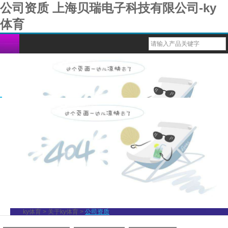
公司资质 上海贝瑞电子科技有限公司-ky
体育
台式六参蓝牙监护仪
bm1000脉搏血氧仪
bm2000d脉搏血氧仪
多功能健康监测仪
重复性血氧传感器（探头）
导联心电图电缆线
血氧ibp电缆
一次性体温探头
兽用多参蓝牙监护仪
六参数蓝牙掌式监护仪
bm1000b脉搏血氧仪
usb心率计
一次性性血氧传感器（探头）
导联心电配件
一次性血压袖带
重复性体温探头
兽用掌式蓝牙血氧仪
1000g脉搏血氧仪
戒指式穿戴心率计
血氧导联连接线
导联心电线
重复性血压袖带
动物多参数蓝牙监护仪
bm1000d脉搏血氧仪
1000f脉搏血氧仪
1000e脉搏血氧仪
bm1000c脉搏血氧仪
bm1000a脉搏血氧仪
ky体育
>
关于ky体育
>
公司资质