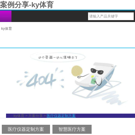
案例分享-ky体育
ky体育
台式六参蓝牙监护仪
bm1000脉搏血氧仪
bm2000d脉搏血氧仪
多功能健康监测仪
重复性血氧传感器（探头）
导联心电图电缆线
血氧ibp电缆
一次性体温探头
兽用多参蓝牙监护仪
六参数蓝牙掌式监护仪
bm1000b脉搏血氧仪
usb心率计
一次性性血氧传感器（探头）
导联心电配件
一次性血压袖带
重复性体温探头
兽用掌式蓝牙血氧仪
1000g脉搏血氧仪
戒指式穿戴心率计
血氧导联连接线
导联心电线
重复性血压袖带
动物多参数蓝牙监护仪
bm1000d脉搏血氧仪
1000f脉搏血氧仪
1000e脉搏血氧仪
bm1000c脉搏血氧仪
ky体育
>
方案分享
>
医疗仪器定制方案
bm1000a脉搏血氧仪
医疗仪器定制方案
智慧医疗方案