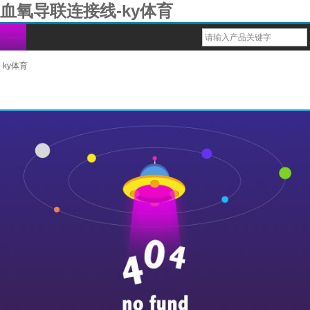
血氧导联连接线-ky体育
ky体育
睡眠监测系列
bm1000脉搏血氧仪
多功能健康监测仪
重复性血氧传感器（探头）
导联心电图电缆线
血氧ibp电缆
一次性体温探头
bm2000d睡眠监测管家（家庭版）
兽用多参蓝牙监护仪
台式六参蓝牙监护仪
bm1000b脉搏血氧仪
usb心率计
一次性性血氧传感器（探头）
导联心电配件
一次性血压袖带
重复性体温探头
bm2000a睡眠监测管家（医院版）
兽用掌式蓝牙血氧仪
六参数蓝牙掌式监护仪
1000g脉搏血氧仪
戒指式穿戴心率计
血氧导联连接线
导联心电线
重复性血压袖带
动物多参数蓝牙监护仪
bm1000d脉搏血氧仪
1000f脉搏血氧仪
1000e脉搏血氧仪
bm1000c脉搏血氧仪
bm1000a脉搏血氧仪