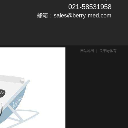
021-58531958
邮箱：
sales@berry-med.com
网站地图
|
关于ky体育