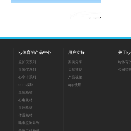
重复性血压袖带
新生儿-大腿各种尺寸的血压袖带
ky体育的产品中心
用户支持
关于k
监护仪系列
案例分享
ky体育
血氧仪系列
贝瑞答疑
公司荣
心率计系列
产品视频
oem 模块
app使用
血氧耗材
心电耗材
血压耗材
体温耗材
睡眠监测系列
兽用产品系列