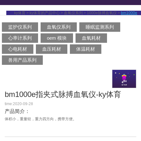
ky体育
>
ky体育的产品中心
>
血氧仪系列
>
1000e脉搏血氧仪
>
bm1000e
监护仪系列
血氧仪系列
睡眠监测系列
脉搏血氧仪
心率计系列
oem 模块
血氧耗材
心电耗材
血压耗材
体温耗材
兽用产品系列
bm1000e指夹式脉搏血氧仪-ky体育
time:2020-09-28
产品简介：
体积小，重量轻，重力四方向，携带方便。