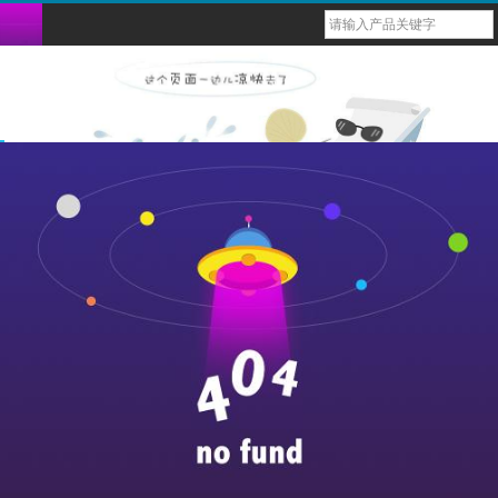
台式六参蓝牙监护仪
bm1000脉搏血氧仪
bm2000d脉搏血氧仪
多功能健康监测仪
重复性血氧传感器（探头）
导联心电图电缆线
血氧ibp电缆
一次性体温探头
兽用多参蓝牙监护仪
六参数蓝牙掌式监护仪
bm1000b脉搏血氧仪
usb心率计
一次性性血氧传感器（探头）
导联心电配件
一次性血压袖带
重复性体温探头
兽用掌式蓝牙血氧仪
1000g脉搏血氧仪
戒指式穿戴心率计
血氧导联连接线
导联心电线
重复性血压袖带
动物多参数蓝牙监护仪
bm1000d脉搏血氧仪
1000f脉搏血氧仪
1000e脉搏血氧仪
bm1000c脉搏血氧仪
bm1000a脉搏血氧仪