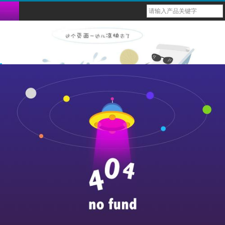
台式六参蓝牙监护仪
bm1000脉搏血氧仪
bm2000d脉搏血氧仪
多功能健康监测仪
重复性血氧传感器（探头）
导联心电图电缆线
血氧ibp电缆
一次性体温探头
兽用多参蓝牙监护仪
六参数蓝牙掌式监护仪
bm1000b脉搏血氧仪
usb心率计
一次性性血氧传感器（探头）
导联心电配件
一次性血压袖带
重复性体温探头
兽用掌式蓝牙血氧仪
1000g脉搏血氧仪
戒指式穿戴心率计
血氧导联连接线
导联心电线
重复性血压袖带
动物多参数蓝牙监护仪
bm1000d脉搏血氧仪
1000f脉搏血氧仪
1000e脉搏血氧仪
bm1000c脉搏血氧仪
bm1000a脉搏血氧仪