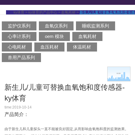
ky体育
>
ky体育的产品中心
>
血氧耗材
>
新生儿/儿童可替换血氧饱和度传感
监护仪系列
血氧仪系列
睡眠监测系列
器
心率计系列
oem 模块
血氧耗材
心电耗材
血压耗材
体温耗材
兽用产品系列
新生儿/儿童可替换血氧饱和度传感器-
ky体育
time:2019-10-14
产品简介：
由于新生儿和儿童探头一直不能被良好固定,从而影响血氧饱和度的监测效果。