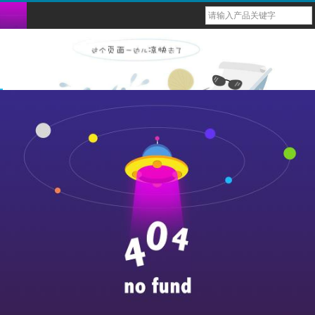
台式六参蓝牙监护仪
bm1000脉搏血氧仪
bm2000d脉搏血氧仪
多功能健康监测仪
重复性血氧传感器（探头）
导联心电图电缆线
血氧ibp电缆
一次性体温探头
兽用多参蓝牙监护仪
六参数蓝牙掌式监护仪
bm1000b脉搏血氧仪
usb心率计
一次性性血氧传感器（探头）
导联心电配件
一次性血压袖带
重复性体温探头
兽用掌式蓝牙血氧仪
1000g脉搏血氧仪
戒指式穿戴心率计
血氧导联连接线
导联心电线
重复性血压袖带
动物多参数蓝牙监护仪
bm1000d脉搏血氧仪
1000f脉搏血氧仪
1000e脉搏血氧仪
bm1000c脉搏血氧仪
bm1000a脉搏血氧仪