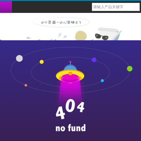
台式六参蓝牙监护仪
oled新款指夹蓝牙脉搏血氧仪
usb心率计
小动物台式多参蓝牙监护仪
重复性血氧传感器（探头）
导联心电图电缆线
血氧ibp电缆
一次性体温探头
六参数蓝牙掌式监护仪
oled指夹式蓝牙脉搏血氧仪
戒指式穿戴心率计
小动物掌式蓝牙血氧仪
一次性性血氧传感器（探头）
导联心电配件
一次性血压袖带
重复性体温探头
oled 指夹式脉搏血氧仪
小动物多参数蓝牙监护仪
血氧导联连接线
导联心电线
重复性血压袖带
lcd指夹式蓝牙血氧仪
lcd指夹式脉搏血氧仪
新款腕式睡眠蓝牙血氧仪
腕式蓝牙睡眠脉搏血氧仪
掌式蓝牙脉搏血氧仪