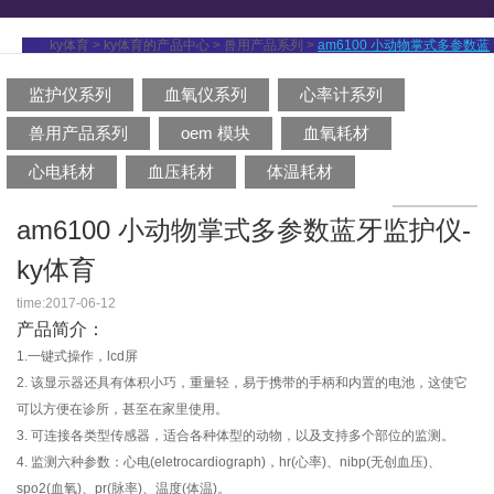
ky体育
>
ky体育的产品中心
>
兽用产品系列
>
am6100 小动物掌式多参数蓝
监护仪系列
血氧仪系列
心率计系列
牙监护仪
兽用产品系列
oem 模块
血氧耗材
心电耗材
血压耗材
体温耗材
am6100 小动物掌式多参数蓝牙监护仪-
ky体育
time:2017-06-12
产品简介：
1.一键式操作，lcd屏
2. 该显示器还具有体积小巧，重量轻，易于携带的手柄和内置的电池，这使它
可以方便在诊所，甚至在家里使用。
3. 可连接各类型传感器，适合各种体型的动物，以及支持多个部位的监测。
4. 监测六种参数：心电(eletrocardiograph)，hr(心率)、nibp(无创血压)、
spo2(血氧)、pr(脉率)、温度(体温)。