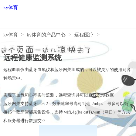
远程健康监测系统-ky体育
ky体育
>
>
>
ky体育
ky体育的产品中心
远程医疗
远程健康监测系统
远程血氧仪由蓝牙血氧仪和蓝牙网关组成的，可以被灵活的使用到各
种场景中。
实现了血氧和心率实时监测，远程查询并可以跟踪长期数据
蓝牙网关支持蓝牙ble5.2，数据速率最高可到达 2mbps，最多可以链
接15个蓝牙智能采集设备，支持 wifi,4g(lte cat1),wan（网口）等方式
和服务器进行数据交互