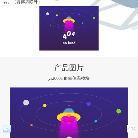
容。（含体温除外）
产品图片
ys2000a 血氧体温模块