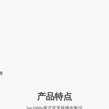
用
产品特点
bm1000a掌式蓝牙脉搏血氧仪