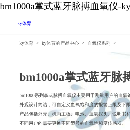
bm1000a掌式蓝牙脉搏血氧仪-k
ky体育
>
>
>
ky体育
ky体育的产品中心
血氧仪系列
bm1000a掌式蓝牙
bm1000系列掌式脉搏血氧仪主要用于测量用户的血
外观设计简洁，可自定义血氧饱和度的报警上限及下
产品包括外壳、机内主板、电池、血氧探头、说明书
不同用户的需要更换不同型号的血氧饱和度传感器。